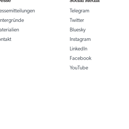
resse
Social Media
essemitteilungen
Telegram
ntergründe
Twitter
terialien
Bluesky
ntakt
Instagram
LinkedIn
Facebook
YouTube