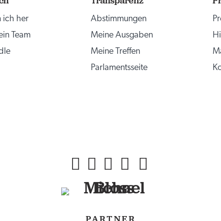
ch
Transparenz
P
ich her
Abstimmungen
Pr
mein Team
Meine Ausgaben
Hi
dle
Meine Treffen
Ma
Parlamentsseite
Ko
PARTNER