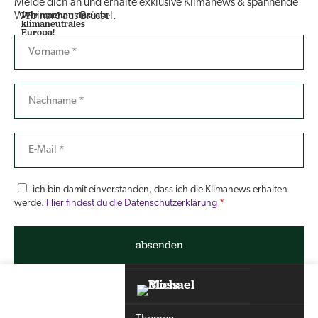
Melde dich an und erhalte exklusive Klimanews & spannende
Wir machen das: ein
Webinare aus Brüssel.
klimaneutrales
Europa!
ich bin damit einverstanden, dass ich die Klimanews erhalten
werde.
Hier findest du die Datenschutzerklärung