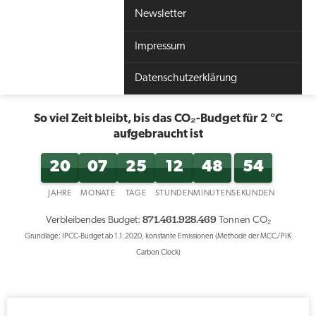
Newsletter
Impressum
Datenschutzerklärung
So viel Zeit bleibt, bis das CO₂-Budget für 2 °C
aufgebraucht ist
20
07
25
12
48
53
JAHRE
MONATE
TAGE
STUNDEN
MINUTEN
SEKUNDEN
871.461.927.133
Verbleibendes Budget:
Tonnen CO₂
Grundlage: IPCC-Budget ab 1.1.2020, konstante Emissionen (Methode der MCC/PIK
Carbon Clock)