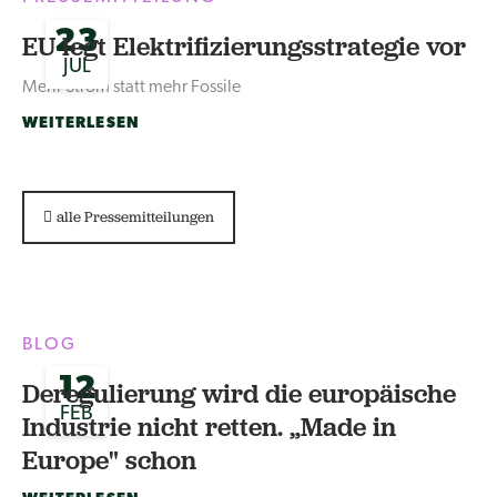
23
EU legt Elektrifizierungsstrategie vor
JUL
Mehr Strom statt mehr Fossile
WEITERLESEN
alle Pressemitteilungen
BLOG
12
Deregulierung wird die europäische
FEB
Industrie nicht retten. „Made in
Europe" schon