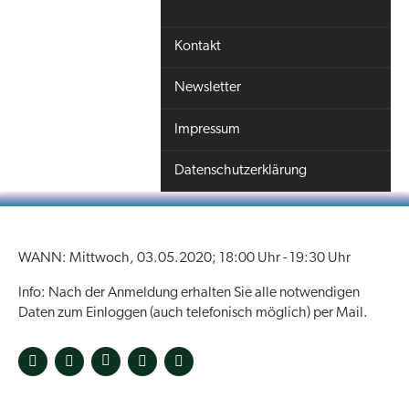
Kontakt
Newsletter
Impressum
Datenschutzerklärung
So 03.05.2020
18:00
Shutdown EU #4 - mit Harmut
WANN: Mittwoch, 03.05.2020; 18:00 Uhr - 19:30 Uhr
Rosa, Elisabeth von Thadden,
Ulrike Guérot & Michael Bloss
Info: Nach der Anmeldung erhalten Sie alle notwendigen
Daten zum Einloggen (auch telefonisch möglich) per Mail.