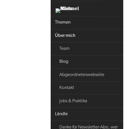
Themen
Über mich
Team
Blog
Abgeordnetenwebseite
Kontakt
Jobs & Praktika
Ländle
Danke für Newsletter-Abo, wer