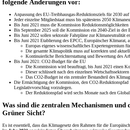
folgende Änderungen vor:
Anpassung des EU-Treibhausgas-Reduktionsziels für 2030 auf 
Jeder einzelne Mitgliedstaat muss bis spätestens 2050 Klimaneut
Bis Juni 2021 muss die Kommission Reduktionsmöglichkeiten f
Bis September 2025 soll die Kommission ein 2040-Ziel in der 
Bis Juni 2022 sollen sektorale Fahrpläne zur Klimaneutralität e
Bis Juni 2021 Etablierung des EPCC, Europäischer Klimarat, 
Europas eigenes wissenschaftliches Expertengremium fü
Die gesamte Klimapolitik muss auf korrekten und aktuel
Kontinuierliche Berichterstattung und Bewertung des Arbe
Bis Juni 2021: CO2-Budget für die EU
Die Kommission wird beauftragt, bis Juni 2021 einen Kohl
Dieser schlüsselt nach den einzelnen Wirtschaftssektor
Das CO2-Budget ist ein zentraler Bestandteil des Klim
Die Ermächtigung der Kommission, den CO2-Reduktionspfad per
Legislativvorschlag vorzulegen.
Der Reduktionspfad wird sechs Monate nach den Global 
Was sind die zentralen Mechanismen und d
Grüner Sicht?
Es ist essentiell, dass das Klimagesetz den Rahmen für die Europäisch