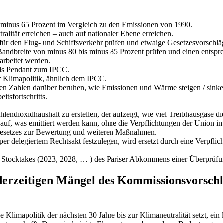
minus 65 Prozent im Vergleich zu den Emissionen von 1990.
ralität erreichen – auch auf nationaler Ebene erreichen.
ür den Flug- und Schiffsverkehr prüfen und etwaige Gesetzesvorschl
Bandbreite von minus 80 bis minus 85 Prozent prüfen und einen entsp
rarbeitet werden.
als Pendant zum IPCC.
r Klimapolitik, ähnlich dem IPCC.
len Zahlen darüber beruhen, wie Emissionen und Wärme steigen / sinke
itsfortschritts.
endioxidhaushalt zu erstellen, der aufzeigt, wie viel Treibhausgase di
en auf, was emittiert werden kann, ohne die Verpflichtungen der Unio
agesetzes zur Bewertung und weiteren Maßnahmen.
 delegiertem Rechtsakt festzulegen, wird ersetzt durch eine Verpfli
Stocktakes (2023, 2028, … ) des Pariser Abkommens einer Überprüfun
erzeitigen Mängel des Kommissionsvorschla
e Klimapolitik der nächsten 30 Jahre bis zur Klimaneutralität setzt, ei