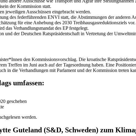
ss und andere Ausschüsse wie Transport und Agrar ihre Stellungnahmen
sein der Kommission statt.
en jeweiligen Ausschüssen eingebracht werden.
mung des federführenden ENVI statt, die Abstimmungen der anderen Aus
hätzung für eine Anhebung des 2030 Treibhausgasreduktionsziels vor.
rd das Verhandlungsmandat des EP festgelegt.
 und der Deutschen Ratspräsidentschaft in Vertretung der Umweltmi
nister*Innen den Kommissionsvorschlag. Die kroatische Ratspräsident
hrem Treffen im Juni auch auf der Tagesordnung haben. Eine Positionie
 auch in die Verhandlungen mit Parlament und der Kommission treten ka
ags umfassen:
2020 geschehen
te
achgelesen werden.
Jytte Guteland (S&D, Schweden) zum Klimag