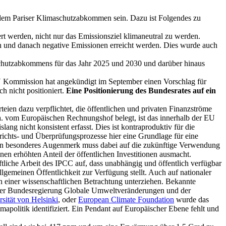
em Pariser Klimaschutzabkommen sein. Dazu ist Folgendes zu
t werden, nicht nur das Emissionsziel klimaneutral zu werden.
en und danach negative Emissionen erreicht werden. Dies wurde auch
schutzabkommens für das Jahr 2025 und 2030 und darüber hinaus
EU Kommission hat angekündigt im September einen Vorschlag für
 nicht positioniert.
Eine Positionierung des Bundesrates auf ein
eien dazu verpflichtet, die öffentlichen und privaten Finanzströme
a. vom Europäischen Rechnungshof belegt, ist das innerhalb der EU
ang nicht konsistent erfasst. Dies ist kontraproduktiv für die
ichts- und Überprüfungsprozesse hier eine Grundlage für eine
in besonderes Augenmerk muss dabei auf die zukünftige Verwendung
en erhöhten Anteil der öffentlichen Investitionen ausmacht.
tliche Arbeit des IPCC auf, dass unabhängig und öffentlich verfügbar
gemeinen Öffentlichkeit zur Verfügung stellt. Auch auf nationaler
n einer wissenschaftlichen Betrachtung unterziehen. Bekannte
t der Bundesregierung Globale Umweltveränderungen und der
sität von Helsinki
, oder
European Climate Foundation
wurde das
politik identifiziert. Ein Pendant auf Europäischer Ebene fehlt und