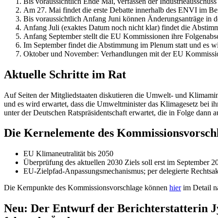
Bis voraussichtlich Ende Mai, verfassen der Industrieausschu
Am 27. Mai findet die erste Debatte innerhalb des ENVI im Bei
Bis voraussichtlich Anfang Juni können Änderungsanträge in d
Anfang Juli (exaktes Datum noch nicht klar) findet die Abstim
Anfang September stellt die EU Kommissionen ihre Folgenabsc
Im September findet die Abstimmung im Plenum statt und es wi
Oktober und November: Verhandlungen mit der EU Kommission
Aktuelle Schritte im Rat
Auf Seiten der Mitgliedstaaten diskutieren die Umwelt- und Klimami
und es wird erwartet, dass die Umweltminister das Klimagesetz bei i
unter der Deutschen Ratspräsidentschaft erwartet, die in Folge dann
Die Kernelemente des Kommissionsvorschl
EU Klimaneutralität bis 2050
Überprüfung des aktuellen 2030 Ziels soll erst im September 
EU-Zielpfad-Anpassungsmechanismus; per delegierte Rechtsak
Die Kernpunkte des Kommissionsvorschlage können
hier
im Detail n
Neu: Der Entwurf der Berichterstatterin 