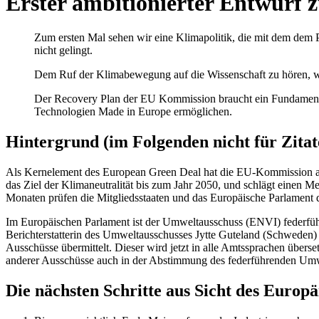
Erster ambitionierter Entwurf 
Zum ersten Mal sehen wir eine Klimapolitik, die mit dem dem 
nicht gelingt.
Dem Ruf der Klimabewegung auf die Wissenschaft zu hören, wird 
Der Recovery Plan der EU Kommission braucht ein Fundament w
Technologien Made in Europe ermöglichen.
Hintergrund
(im Folgenden nicht für Zitat
Als Kernelement des European Green Deal hat die EU-Kommission am
das Ziel der Klimaneutralität bis zum Jahr 2050, und schlägt einen M
Monaten prüfen die Mitgliedsstaaten und das Europäische Parlament
Im Europäischen Parlament ist der Umweltausschuss (ENVI) federführ
Berichterstatterin des Umweltausschusses Jytte Guteland (Schweden) 
Ausschüsse übermittelt. Dieser wird jetzt in alle Amtssprachen übe
anderer Ausschüsse auch in der Abstimmung des federführenden Umw
Die nächsten Schritte aus Sicht des Europ