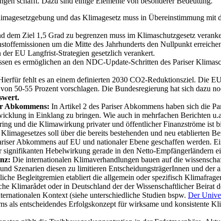
gen schafft. Dazu sind einige Elemente von besonderer Bedeutung.
magesetzgebung und das Klimagesetz muss in Übereinstimmung mit d
nd dem Ziel 1,5 Grad zu begrenzen muss im Klimaschutzgesetz veranker
nstoffemissionen um die Mitte des Jahrhunderts den Nullpunkt erreich
er EU Langfrist-Strategien gesetzlich verankert.
üssen es ermöglichen an den NDC-Update-Schritten des Pariser Klima
Hierfür fehlt es an einem definierten 2030 CO2-Reduktionsziel. Die 
n 50-55 Prozent vorschlagen. Die Bundesregierung hat sich dazu noch
swert.
iser Abkommens:
In Artikel 2 des Pariser Abkommens haben sich die Part
icklung in Einklang zu bringen. Wie auch in mehrfachen Berichten u.
ng und die Klimawirkung privater und öffentlicher Finanzströme ist bisl
imagesetzes soll über die bereits bestehenden und neu etablierten Ber
Pariser Abkommens auf EU und nationaler Ebene geschaffen werden. E
r signifikanten Hebelwirkung gerade in den Netto-Empfängerländern ein
anz:
Die internationalen Klimaverhandlungen bauen auf die wissenschaf
nd Szenarien diesen zu limitieren EntscheidungsträgerInnen und der all
iche Begleitgremien etabliert die allgemein oder spezifisch Klimafrage
he Klimarådet oder in Deutschland der der Wissenschaftlicher Beira
ternationalen Kontext (siehe unterschiedliche Studien bspw.
Der Univer
als entscheidendes Erfolgskonzept für wirksame und konsistente Klima