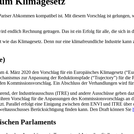
zum Klimagesetz
Pariser Abkommen kompatibel ist. Mit diesem Vorschlag ist gelungen, 
endlich Rechnung getragen. Das ist ein Erfolg für alle, die sich in d
ie das Klimagesetz. Denn nur eine klimafreundliche Industrie kann z
e)
 4. März 2020 den Vorschlag für ein Europäisches Klimagesetz (“Eur
echanismus zur Anpassung der Reduktionspfade (“Trajectory”) für die P
 den Kommissionsvorschlag. Ein Abschluss der Verhandlungen wird für
end, der Industrieausschuss (ITRE) und andere Ausschüsse geben dazu 
ihren Vorschlag für die Anpassungen des Kommissionsvorschlags an die
rsetzt. Parallel erfolgt eine Einigung zwischen dem ENVI und ITRE üb
eltausschusses Berücksichtigung finden kann. Den Draft können Sie
äischen Parlaments