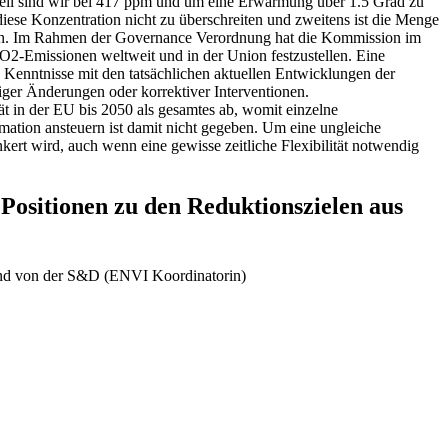
uell sind wir bei 417 ppm und um eine Erwärmung über 1.5 Grad zu
diese Konzentration nicht zu überschreiten und zweitens ist die Menge
ssen. Im Rahmen der Governance Verordnung hat die Kommission im
O2-Emissionen weltweit und in der Union festzustellen. Eine
Kenntnisse mit den tatsächlichen aktuellen Entwicklungen der
ger Änderungen oder korrektiver Interventionen.
ät in der EU bis 2050 als gesamtes ab, womit einzelne
rmation ansteuern ist damit nicht gegeben. Um eine ungleiche
nkert wird, auch wenn eine gewisse zeitliche Flexibilität notwendig
Positionen zu den Reduktionszielen aus
land von der S&D (ENVI Koordinatorin)