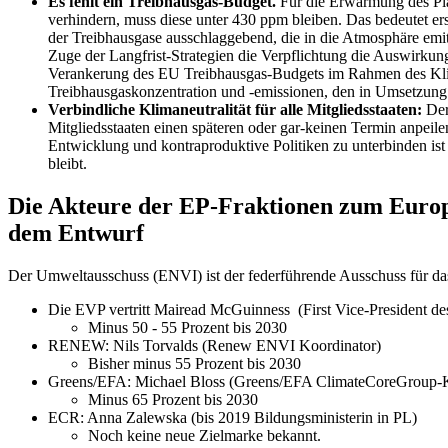
Es fehlt ein Treibhausgas-Budget.
Für die Erwärmung des Pla
verhindern, muss diese unter 430 ppm bleiben. Das bedeutet ers
der Treibhausgase ausschlaggebend, die in die Atmosphäre e
Zuge der Langfrist-Strategien die Verpflichtung die Auswirku
Verankerung des EU Treibhausgas-Budgets im Rahmen des Klima
Treibhausgaskonzentration und -emissionen, den in Umsetzung 
Verbindliche Klimaneutralität für alle Mitgliedsstaaten:
Der 
Mitgliedsstaaten einen späteren oder gar-keinen Termin anpeile
Entwicklung und kontraproduktive Politiken zu unterbinden ist e
bleibt.
Die Akteure der EP-Fraktionen zum Europä
dem Entwurf
Der Umweltausschuss (ENVI) ist der federführende Ausschuss für da
Die EVP vertritt Mairead McGuinness (First Vice-President de
Minus 50 - 55 Prozent bis 2030
RENEW: Nils Torvalds (Renew ENVI Koordinator)
Bisher minus 55 Prozent bis 2030
Greens/EFA: Michael Bloss (Greens/EFA ClimateCoreGroup-K
Minus 65 Prozent bis 2030
ECR: Anna Zalewska (bis 2019 Bildungsministerin in PL)
Noch keine neue Zielmarke bekannt.