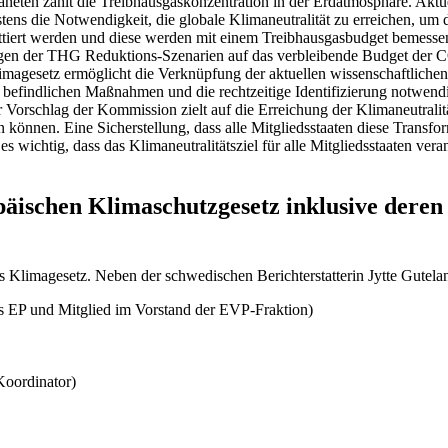
neten zählt die Treibhausgaskonzentration in der Erdatmosphäre. Akt
tens die Notwendigkeit, die globale Klimaneutralität zu erreichen, um 
mittiert werden und diese werden mit einem Treibhausgasbudget beme
ngen der THG Reduktions-Szenarien auf das verbleibende Budget der C
gesetz ermöglicht die Verknüpfung der aktuellen wissenschaftlichen 
befindlichen Maßnahmen und die rechtzeitige Identifizierung notwendi
Vorschlag der Kommission zielt auf die Erreichung der Klimaneutralit
n können. Eine Sicherstellung, dass alle Mitgliedsstaaten diese Transfo
s wichtig, dass das Klimaneutralitätsziel für alle Mitgliedsstaaten vera
ischen Klimaschutzgesetz inklusive deren 
s Klimagesetz. Neben der schwedischen Berichterstatterin Jytte Gute
s EP und Mitglied im Vorstand der EVP-Fraktion)
oordinator)