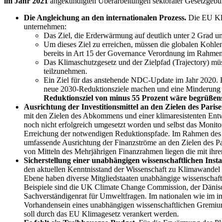
im Jahr 2021
angekündigten Überarbeitungen sektoraler Gesetzgebun
Die Angleichung an den internationalen Prozess.
Die EU Kli
unternehmen:
Das Ziel, die Erderwärmung auf deutlich unter 2 Grad u
Um dieses Ziel zu erreichen, müssen die globalen Kohle
bereits in Art 15 der Governance Verordnung im Rahmen d
Das Klimaschutzgesetz und der Zielpfad (Trajectory) m
teilzunehmen.
Ein Ziel für das anstehende NDC-Update im Jahr 2020. 
neue 2030-Reduktionsziele machen und eine Minderung vo
Reduktionsziel von minus 55 Prozent wäre begrüßen
Ausrichtung der Investitionsmittel an den Zielen des Par
mit den Zielen des Abkommens und einer klimaresistenten Entw
noch nicht erfolgreich umgesetzt worden und selbst das Monitori
Erreichung der notwendigen Reduktionspfade. Im Rahmen des Kl
umfassende Ausrichtung der Finanzströme an den Zielen des 
von Mitteln des Mehrjährigen Finanzrahmen liegen die mit ihre
Sicherstellung einer unabhängigen wissenschaftlichen Inst
den aktuellen Kenntnisstand der Wissenschaft zu Klimawandel u
Ebene haben diverse Mitgliedstaaten unabhängige wissenschaftl
Beispiele sind die UK Climate Change Commission, der Dänisc
Sachverständigenrat für Umweltfragen. Im nationalen wie im in
Vorhandensein eines unabhängigen wissenschaftlichen Gremiums 
soll durch das EU Klimagesetz verankert werden.