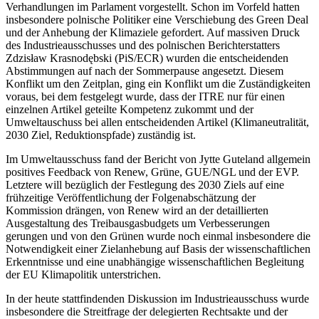
Verhandlungen im Parlament vorgestellt. Schon im Vorfeld hatten
insbesondere polnische Politiker eine Verschiebung des Green Deal
und der Anhebung der Klimaziele gefordert. Auf massiven Druck
des Industrieausschusses und des polnischen Berichterstatters
Zdzisław Krasnodębski (PiS/ECR) wurden die entscheidenden
Abstimmungen auf nach der Sommerpause angesetzt. Diesem
Konflikt um den Zeitplan, ging ein Konflikt um die Zuständigkeiten
voraus, bei dem festgelegt wurde, dass der ITRE nur für einen
einzelnen Artikel geteilte Kompetenz zukommt und der
Umweltauschuss bei allen entscheidenden Artikel (Klimaneutralität,
2030 Ziel, Reduktionspfade) zuständig ist.
Im Umweltausschuss fand der Bericht von Jytte Guteland allgemein
positives Feedback von Renew, Grüne, GUE/NGL und der EVP.
Letztere will bezüglich der Festlegung des 2030 Ziels auf eine
frühzeitige Veröffentlichung der Folgenabschätzung der
Kommission drängen, von Renew wird an der detaillierten
Ausgestaltung des Treibausgasbudgets um Verbesserungen
gerungen und von den Grünen wurde noch einmal insbesondere die
Notwendigkeit einer Zielanhebung auf Basis der wissenschaftlichen
Erkenntnisse und eine unabhängige wissenschaftlichen Begleitung
der EU Klimapolitik unterstrichen.
In der heute stattfindenden Diskussion im Industrieausschuss wurde
insbesondere die Streitfrage der delegierten Rechtsakte und der