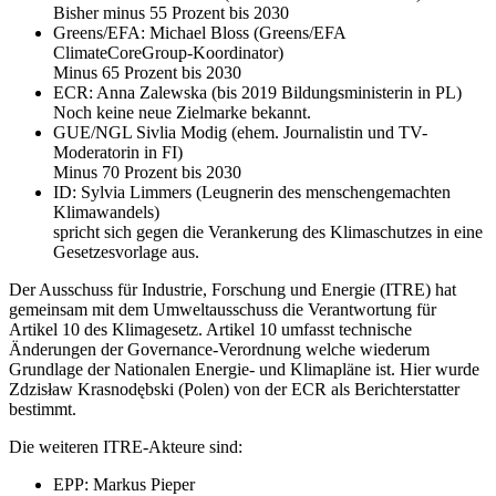
Bisher minus 55 Prozent bis 2030
Greens/EFA: Michael Bloss (Greens/EFA
ClimateCoreGroup-Koordinator)
Minus 65 Prozent bis 2030
ECR: Anna Zalewska (bis 2019 Bildungsministerin in PL)
Noch keine neue Zielmarke bekannt.
GUE/NGL Sivlia Modig (ehem. Journalistin und TV-
Moderatorin in FI)
Minus 70 Prozent bis 2030
ID: Sylvia Limmers (Leugnerin des menschengemachten
Klimawandels)
spricht sich gegen die Verankerung des Klimaschutzes in eine
Gesetzesvorlage aus.
Der Ausschuss für Industrie, Forschung und Energie (ITRE) hat
gemeinsam mit dem Umweltausschuss die Verantwortung für
Artikel 10 des Klimagesetz. Artikel 10 umfasst technische
Änderungen der Governance-Verordnung welche wiederum
Grundlage der Nationalen Energie- und Klimapläne ist. Hier wurde
Zdzisław Krasnodębski (Polen) von der ECR als Berichterstatter
bestimmt.
Die weiteren ITRE-Akteure sind:
EPP: Markus Pieper