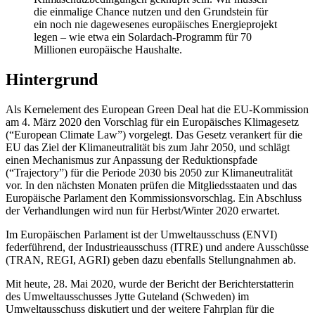
die einmalige Chance nutzen und den Grundstein für
ein noch nie dagewesenes europäisches Energieprojekt
legen – wie etwa ein Solardach-Programm für 70
Millionen europäische Haushalte.
Hintergrund
Als Kernelement des European Green Deal hat die EU-Kommission
am 4. März 2020 den Vorschlag für ein Europäisches Klimagesetz
(“European Climate Law”) vorgelegt. Das Gesetz verankert für die
EU das Ziel der Klimaneutralität bis zum Jahr 2050, und schlägt
einen Mechanismus zur Anpassung der Reduktionspfade
(“Trajectory”) für die Periode 2030 bis 2050 zur Klimaneutralität
vor. In den nächsten Monaten prüfen die Mitgliedsstaaten und das
Europäische Parlament den Kommissionsvorschlag. Ein Abschluss
der Verhandlungen wird nun für Herbst/Winter 2020 erwartet.
Im Europäischen Parlament ist der Umweltausschuss (ENVI)
federführend, der Industrieausschuss (ITRE) und andere Ausschüsse
(TRAN, REGI, AGRI) geben dazu ebenfalls Stellungnahmen ab.
Mit heute, 28. Mai 2020, wurde der Bericht der Berichterstatterin
des Umweltausschusses Jytte Guteland (Schweden) im
Umweltausschuss diskutiert und der weitere Fahrplan für die