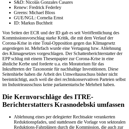
S&D: Nicolás Gonzales Casares
Renew: Fredrick Federley
Greens: Michael Bloss
GUE/NGL: Cornelia Ernst
ID: Markus Buchheit
Von Seiten der ECR und der ID gab es seit Veröffentlichung des
Kommissionsvorschlag starke Kritik, die mit dem Verlauf der
Corona-Krise in eine Total-Opposition gegen das Klimagesetz
angestiegen ist. Mehrfach wurde eine Vertagung bzw. Ablehnung
des Klimagesetzes vorgeschlagen. Der Schattenberichterstatter der
EPP schlug mit einem Thesenpapier zur Corona-Krise in eine
ähnliche Kerbe und forderte u.a. ein Moratorium für das
Inkrafttreten der Taxonomie für nachhaltige Investitionen. Diese
Seitenhiebe haben die Arbeit des Umweltausschuss bisher nicht
beeinträchtigt, auch weil die drei rechtskonservativen Parteien selbst
im Industrieausschuss keine parlamentarische Mehrheit haben.
Die Kernvorschläge des ITRE-
Berichterstatters Krasnodebski umfassen
Ablehnung eines per delegierter Rechtsakte verankerten
Reduktionspfades, und stattdessen die Vorlage von sektoralen
Reduktions-Fahrplänen durch die Kommission, die auch zur