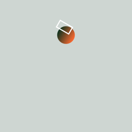
WEITERE BEITRÄGE
EU-Emissionshandel massiv
abgeschwächt
Lobbyerfolg auf Kosten von Industrie
und Klima
WEITERLESEN