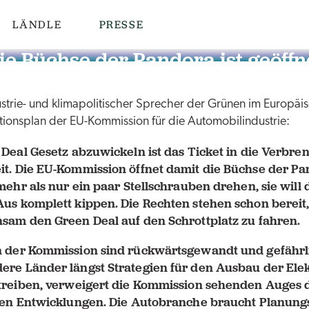
LÄNDLE
PRESSE
ie Büchse der Pandora ist geöffn
ustrie- und klimapolitischer Sprecher der Grünen im Europäi
ionsplan der EU-Kommission für die Automobilindustrie:
Deal Gesetz abzuwickeln ist das Ticket in die Verbre
t. Die EU-Kommission öffnet damit die Büchse der Pa
mehr als nur ein paar Stellschrauben drehen, sie will 
us komplett kippen. Die Rechten stehen schon bereit
sam den Green Deal auf den Schrottplatz zu fahren.
 der Kommission sind rückwärtsgewandt und gefährl
re Länder längst Strategien für den Ausbau der Elek
treiben, verweigert die Kommission sehenden Auges 
len Entwicklungen. Die Autobranche braucht Planungs