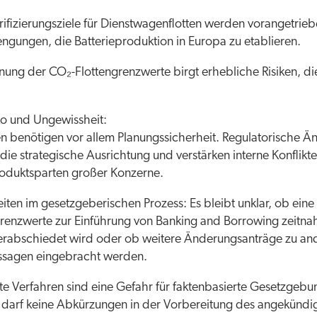
ktrifizierungsziele für Dienstwagenflotten werden vorangetrieb
engungen, die Batterieproduktion in Europa zu etablieren.
nung der CO₂-Flottengrenzwerte birgt erhebliche Risiken, die
ko und Ungewissheit:
 benötigen vor allem Planungssicherheit. Regulatorische 
die strategische Ausrichtung und verstärken interne Konflikt
roduktsparten großer Konzerne.
ten im gesetzgeberischen Prozess: Es bleibt unklar, ob eine
grenzwerte zur Einführung von Banking and Borrowing zeitna
erabschiedet wird oder ob weitere Änderungsanträge zu an
ssagen eingebracht werden.
te Verfahren sind eine Gefahr für faktenbasierte Gesetzgebu
darf keine Abkürzungen in der Vorbereitung des angekündi