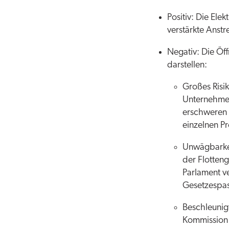
Positiv: Die Ele
verstärkte Anstr
Negativ: Die Öff
darstellen:
Großes Risi
Unternehmen
erschweren 
einzelnen P
Unwägbarkei
der Flotten
Parlament v
Gesetzespa
Beschleunig
Kommission 