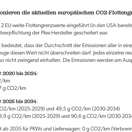
onieren die aktuellen europäischen CO2-Flotten
2 EU-weite Flottengrenzwerte eingeführt (in den USA berei
bstverpflichtung der Pkw-Hersteller gescheitert war.
 bedeutet, dass der Durchschnitt der Emissionen aller in ein
uge diesen Wert nicht überschreiten darf. Jedes einzelne n
so nicht zwingend einhalten. Die Emissionen werden am Aus
2020 bis 2024
rt
:
2/km
47 g CO2/km
2025 bis 2034
rt
:
CO2/km (2025-2029) und 49,5 g CO2/km (2030-2034)
53,9 g CO2/km (2025-2029) und 90,6 g CO2/km (2030-203
t ab 2035 für PKWs und Lieferwagen: 0 g CO2/km (Verbrenn