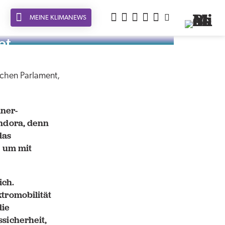
MEINE KLIMANEWS
et
schen Parlament,
nner-
ndora, denn
das
, um mit
ich.
tromobilität
die
sicherheit,