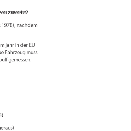
grenzwerte?
ts 1978), nachdem
em Jahr in der EU
eue Fahrzeug muss
puff gemessen.
4)
eraus)