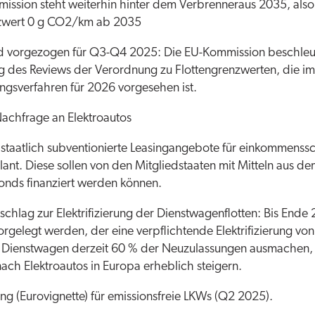
ission steht weiterhin hinter dem Verbrenneraus 2035, als
nzwert 0 g CO2/km ab 2035
d vorgezogen für Q3-Q4 2025: Die EU-Kommission beschleu
g des Reviews der Verordnung zu Flottengrenzwerten, die im
gsverfahren für 2026 vorgesehen ist.
achfrage an Elektroautos
für staatlich subventionierte Leasingangebote für einkommen
ant. Diese sollen von den Mitgliedstaaten mit Mitteln aus d
fonds finanziert werden können.
chlag zur Elektrifizierung der Dienstwagenflotten: Bis Ende 
rgelegt werden, der eine verpflichtende Elektrifizierung vo
a Dienstwagen derzeit 60 % der Neuzulassungen ausmachen, 
ach Elektroautos in Europa erheblich steigern.
ng (Eurovignette) für emissionsfreie LKWs (Q2 2025).