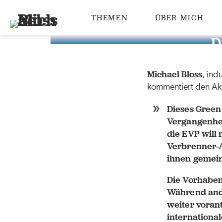
THEMEN
ÜBER MICH
D
Michael Bloss
, ind
kommentiert den Akt
Dieses Green 
Vergangenhei
die EVP will 
Verbrenner-A
ihnen gemein
Die Vorhaben
Während ande
weiter voran
internationa