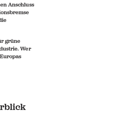
den Anschluss
ationsbremse
die
ür grüne
dustrie. Wer
t Europas
rblick