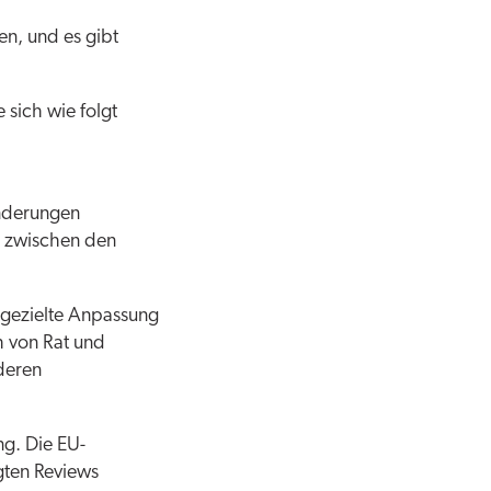
en, und es gibt
 sich wie folgt
Änderungen
e zwischen den
 gezielte Anpassung
h von Rat und
deren
ng. Die EU-
gten Reviews