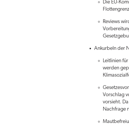
Die EU-Komm
Flottengre
Reviews wir
Vorbereitun
Gesetzgebun
Ankurbeln der N
Leitlinien 
werden gepl
Klimasozial
Gesetzesvors
Vorschlag vo
vorsieht. D
Nachfrage n
Mautbefreiu